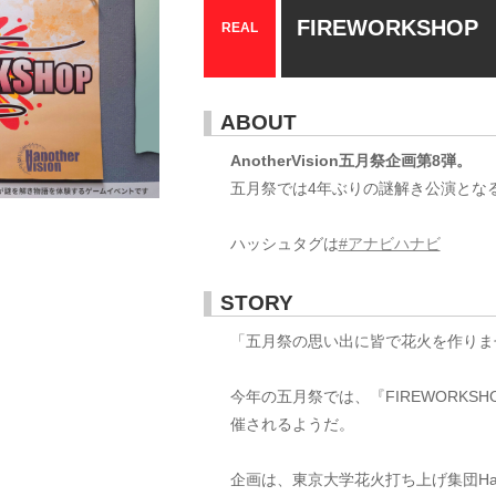
FIREWORKSHOP
REAL
ABOUT
AnotherVision五月祭企画第8弾。
五月祭では4年ぶりの謎解き公演とな
ハッシュタグは
#アナビハナビ
STORY
「五月祭の思い出に皆で花火を作りま
今年の五月祭では、『FIREWORKS
催されるようだ。
企画は、東京大学花火打ち上げ集団Hanoth