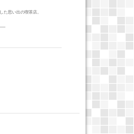
した思い出の喫茶店。
──