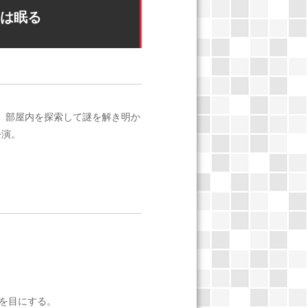
君は眠る
り、部屋内を探索して謎を解き明か
公演。
を目にする。