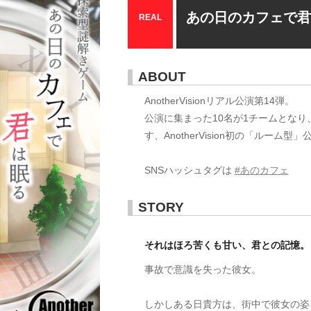
あの日のカフェで
REAL
ABOUT
AnotherVisionリアル公演第14弾。
公演に集まった10名が1チームとな
す、AnotherVision初の「ルーム型」
SNSハッシュタグは
#あのカフェ
STORY
それはほろ苦くも甘い、君との記憶。
事故で意識を失った彼女。
しかしある日貴方は、街中で彼女の姿