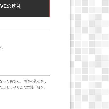
VEの洗礼
公演。
なったあなた。団体の親睦会と
たがどうやらただの謎「解き」