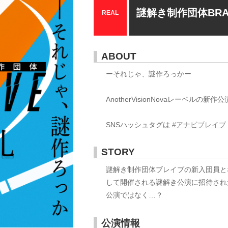
謎解き制作団体BRA
REAL
ABOUT
ーそれじゃ、謎作ろっかー
AnotherVisionNovaレーベルの新作
SNSハッシュタグは
#アナビブレイブ
STORY
謎解き制作団体ブレイブの新入団員と
して開催される謎解き公演に招待され
公演ではなく…？
公演情報