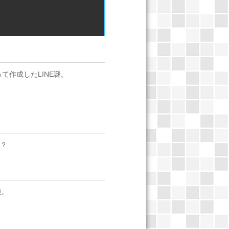
祠
って作成したLINE謎。
か？
能。