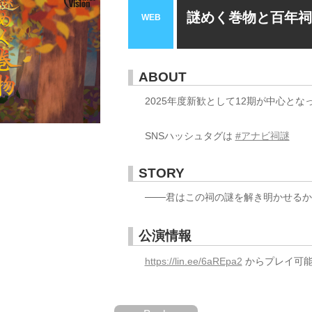
謎めく巻物と百年
WEB
ABOUT
2025年度新歓として12期が中心とな
SNSハッシュタグは
#アナビ祠謎
STORY
───君はこの祠の謎を解き明かせる
公演情報
https://lin.ee/6aREpa2
からプレイ可