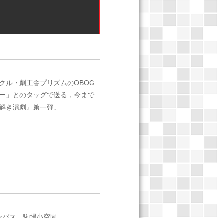
クル・劇工舎プリズムのOBOG
ー」とのタッグで送る，今まで
解き演劇』第一弾。
場キャンパス 駒場小空間