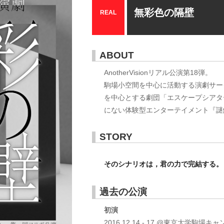
無彩色の隔壁
REAL
ABOUT
AnotherVisionリアル公演第18弾。
駒場小空間を中心に活動する演劇サー
を中心とする劇団「エスケープシアタ
にない体験型エンターテイメント『謎
STORY
そのシナリオは，君の力で完結する。
過去の公演
初演
2016.12.14 - 17 @東京大学駒