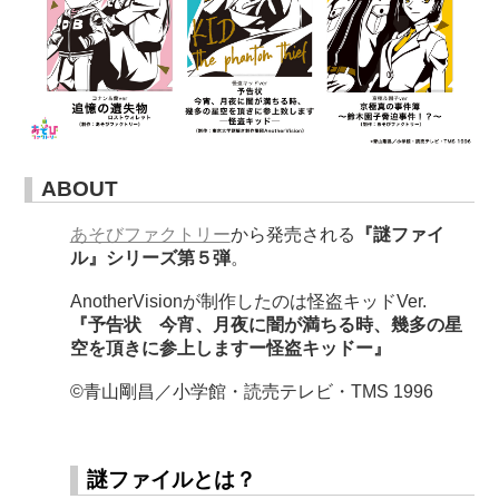
ABOUT
あそびファクトリー
から発売される
『謎ファイ
ル』シリーズ第５弾
。
AnotherVisionが制作したのは怪盗キッドVer.
『予告状 今宵、月夜に闇が満ちる時、幾多の星
空を頂きに参上しますー怪盗キッドー』
©︎青山剛昌／小学館・読売テレビ・TMS 1996
謎ファイルとは？