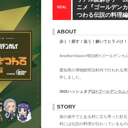
ニメ『ゴールデンカ
REAL
つわる伝説の料理
ABOUT
歩く！探す！追う！解いてヒラメけ！
AnotherVision×明治村×ゴールデンカ
愛知県の博物館明治村内で行われる周遊型謎
作しました。
SNSハッシュタグは
#ゴールデンカム
STORY
旅の途中でとある村に立ち寄った杉元、
村には伝説の料理が伝わっているもの