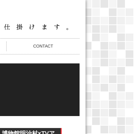
CONTACT
 博物館明治村×TVア