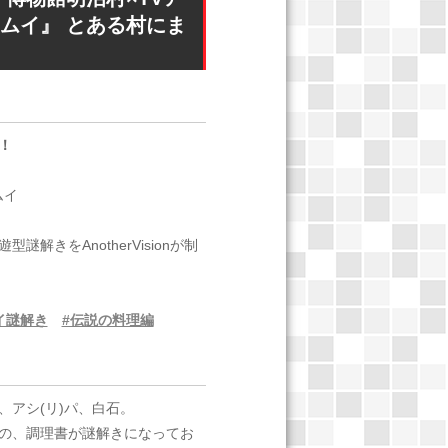
ムイ』 とある村にま
編
！
ムイ
解きをAnotherVisionが制
イ謎解き
#伝説の料理編
アシ(リ)パ、白石。
の、調理書が謎解きになってお