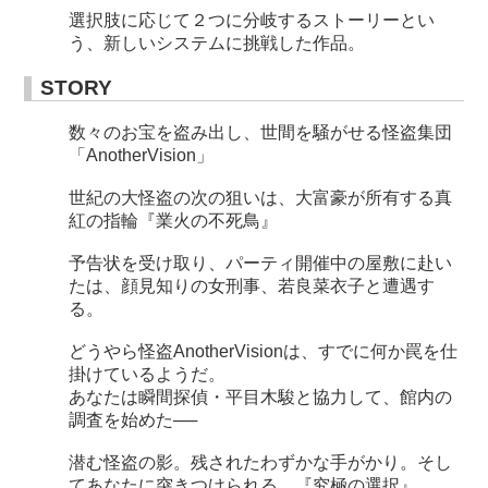
選択肢に応じて２つに分岐するストーリーとい
う、新しいシステムに挑戦した作品。
STORY
数々のお宝を盗み出し、世間を騒がせる怪盗集団
「AnotherVision」
世紀の大怪盗の次の狙いは、大富豪が所有する真
紅の指輪『業火の不死鳥』
予告状を受け取り、パーティ開催中の屋敷に赴い
たは、顔見知りの女刑事、若良菜衣子と遭遇す
る。
どうやら怪盗AnotherVisionは、すでに何か罠を仕
掛けているようだ。
あなたは瞬間探偵・平目木駿と協力して、館内の
調査を始めた──
潜む怪盗の影。残されたわずかな手がかり。そし
てあなたに突きつけられる、『究極の選択』