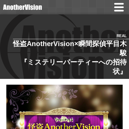
REAL
怪盗AnotherVision×瞬間探偵平目木
駿
『ミステリーパーティーへの招待
状』