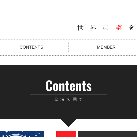
CONTENTS
MEMBER