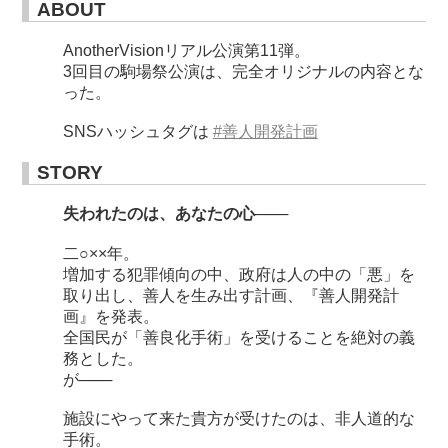
ABOUT
AnotherVisionリアル公演第11弾。
3回目の駒場祭公演は、完全オリジナルの内容とな
った。
SNSハッシュタグは
#善人開発計画
STORY
失われたのは、あなたの心───
二○××年。
増加する犯罪傾向の中、政府は人の中の「悪」を
取り出し、善人を生み出す計画、『善人開発計
画』を発表。
全国民が「善良化手術」を受けることを絶対の義
務とした。
が───
施設にやって来た貴方が受けたのは、非人道的な
手術。