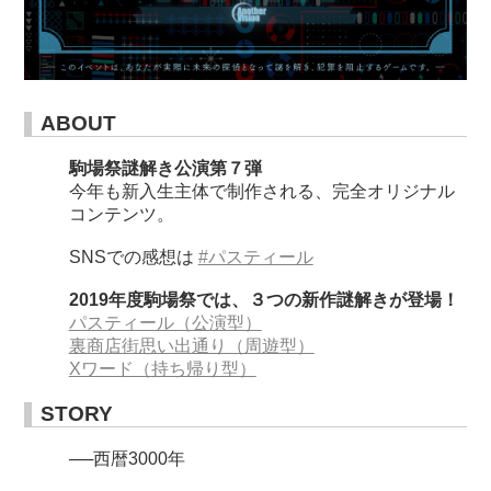
ABOUT
駒場祭謎解き公演第７弾
今年も新入生主体で制作される、完全オリジナル
コンテンツ。
SNSでの感想は
#パスティール
2019年度駒場祭では、３つの新作謎解きが登場！
パスティール（公演型）
裏商店街思い出通り（周遊型）
Xワード（持ち帰り型）
STORY
──西暦3000年