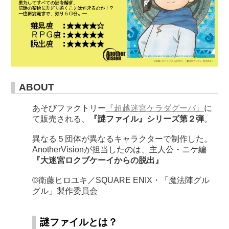
ABOUT
あそびファクトリー
『超越迷宮ケラダグーバ』
に
て販売される、
『謎ファイル』シリーズ第２弾
。
異なる５団体が異なるキャラクターで制作した。
AnotherVisionが担当したのは、主人公・ニケ編
『大迷宮ロクブケーイからの脱出』
©︎衛藤ヒロユキ／SQUARE ENIX・「魔法陣グル
グル」製作委員会
謎ファイルとは？