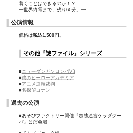
着くことはできるのか！？
━世界終電まで、残り60分。━
公演情報
価格は
税込1,500円
。
その他『謎ファイル』シリーズ
■
ニューダンガンロンパV3
■
僕のヒーローアカデミア
■
アニメ逆転裁判
■
名探偵コナン
過去の公演
■あそびファクトリー開催『超越迷宮ケラダグー
バ』公演会場